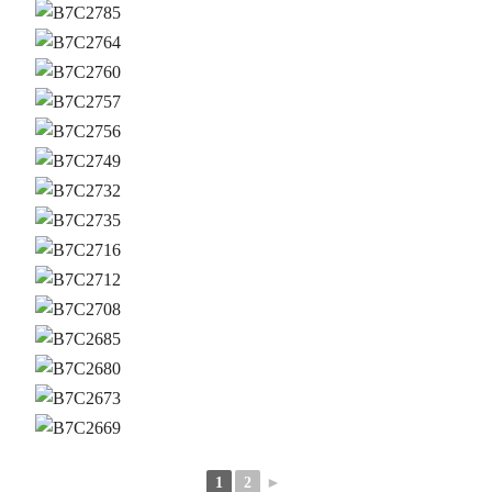
1
2
►